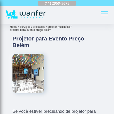
(11)
2959-6624
(11)
2959-5673
(11)
94163-4513
(
Home
Serviços
projetores
projetor multimídia
projetor para evento preço Belém
Projetor para Evento Preço
Belém
Se você estiver precisando de projetor para