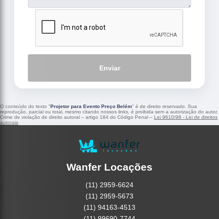
Enviar
O conteúdo do texto "
Projetor para Evento Preço Belém
" é de direito reservado. Sua
reprodução, parcial ou total, mesmo citando nossos links, é proibida sem a autorização do autor.
Crime de violação de direito autoral – artigo 184 do Código Penal –
Lei 9610/98 - Lei de direitos
autorais
.
Wanfer Locações
(11) 2959-6624
(11) 2959-5673
(11) 94163-4513
(11) 99690-7744