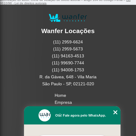
9610/98 - Lei de direitos autorais
.
Wanfer Locações
(11) 2959-6624
(11) 2959-5673
(11) 94163-4513
(11) 99690-7744
(11) 94008-1753
R. da Gávea, 648 - Vila Maria
São Paulo - SP, 02121-020
Home
Empresa
Missão
Olá! Fale agora pelo WhatsApp.
Serviços
Contato
Mapa do site