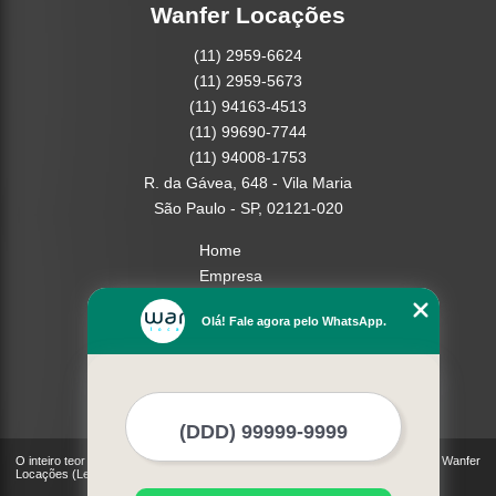
Wanfer Locações
(11) 2959-6624
(11) 2959-5673
(11) 94163-4513
(11) 99690-7744
(11) 94008-1753
R. da Gávea, 648 - Vila Maria
São Paulo - SP, 02121-020
Home
Empresa
Missão
Olá! Fale agora pelo WhatsApp.
Serviços
Contato
Mapa do site
Mais Serviços
O inteiro teor deste site está sujeito à proteção de direitos autorais. Copyright© Wanfer
Locações (Lei 9610 de 19/02/1998)