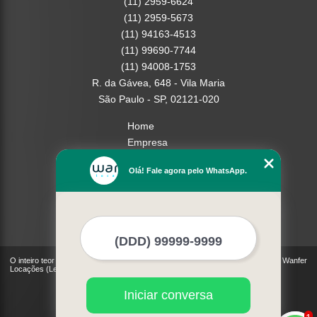
(11) 2959-6624
(11) 2959-5673
(11) 94163-4513
(11) 99690-7744
(11) 94008-1753
R. da Gávea, 648 - Vila Maria
São Paulo - SP, 02121-020
Home
Empresa
Missão
Olá! Fale agora pelo WhatsApp.
Serviços
Contato
Mapa do site
Mais Serviços
O inteiro teor deste site está sujeito à proteção de direitos autorais. Copyright© Wanfer
Locações (Lei 9610 de 19/02/1998)
Iniciar conversa